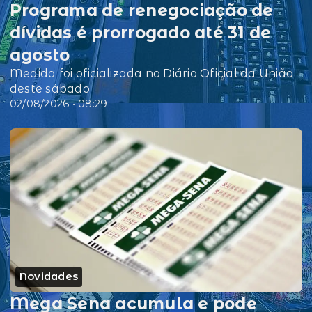
Programa de renegociação de
dívidas é prorrogado até 31 de
agosto
Medida foi oficializada no Diário Oficial da União
deste sábado
02/08/2026 • 08:29
Novidades
Mega Sena acumula e pode