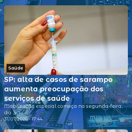
Saúde
SP: alta de casos de sarampo
aumenta preocupação dos
serviços de saúde
Mobilização especial começa na segunda-feira,
dia 3
31/07/2026 • 17:44