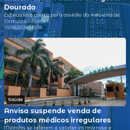
Dourado
Especialista alerta para assédio da indústria de
fórmulas infantis
01/08/2026 • 10:16
Saúde
Anvisa suspende venda de
produtos médicos irregulares
Medidas se referem a cateter intravenoso e