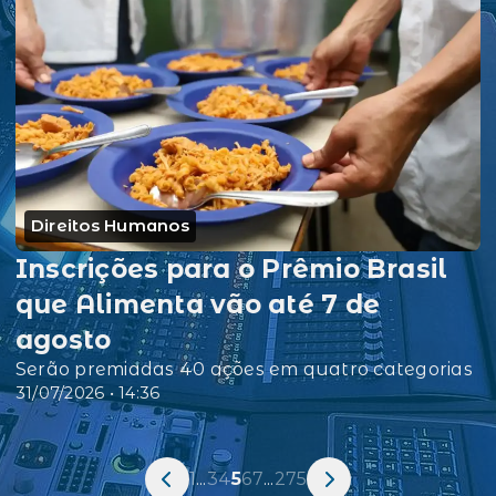
Direitos Humanos
Inscrições para o Prêmio Brasil
que Alimenta vão até 7 de
agosto
Serão premiadas 40 ações em quatro categorias
31/07/2026 • 14:36
1
...
3
4
5
6
7
...
275