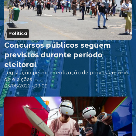
Política
Concursos públicos seguem
previstos durante período
eleitoral
Legislação permite realização de provas em ano
de eleições
03/08/2026 • 09:09