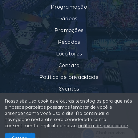
Programação
Vídeos
Promoções
Recados
Locutores
Contato
Política de privacidade
Eventos
Notícias
Nosso site usa cookies e outras tecnologias para que nós
e nossos parceiros possamos lembrar de você e
Chat
entender como você usa o site. Ao continuar a
navegação neste site será considerado como
Peça sua música
consentimento implícito à nossa
política de privacidade
.
Todos os direitos reservados.
Chat ao vivo
05:00 - 08:00
Com a tecnologia
Online:
0