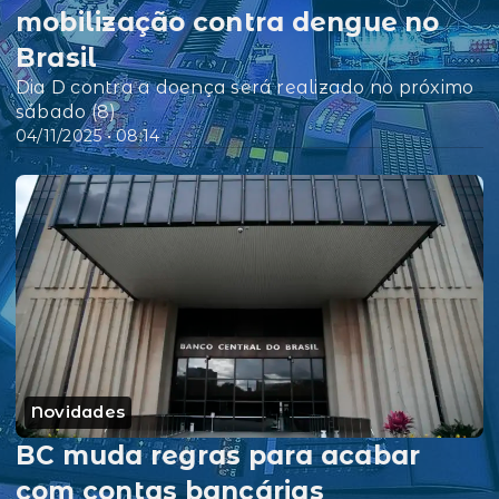
mobilização contra dengue no
Brasil
Dia D contra a doença será realizado no próximo
sábado (8)
04/11/2025 • 08:14
Novidades
BC muda regras para acabar
com contas bancárias