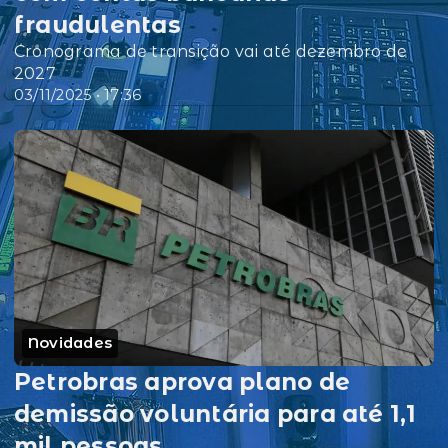
fraudulentas
Cronograma de transição vai até dezembro de
2027
03/11/2025 • 17:36
Novidades
Petrobras aprova plano de
demissão voluntária para até 1,1
mil pessoas