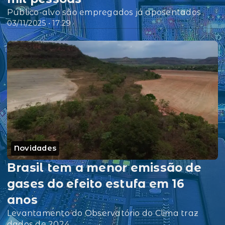
Público-alvo são empregados já aposentados
03/11/2025 • 17:29
Novidades
Brasil tem a menor emissão de
gases do efeito estufa em 16
anos
Levantamento do Observatório do Clima traz
dados de 2024