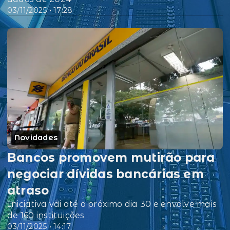
03/11/2025 • 17:28
Novidades
Bancos promovem mutirão para
negociar dívidas bancárias em
atraso
Iniciativa vai até o próximo dia 30 e envolve mais
de 160 instituições
03/11/2025 • 14:17