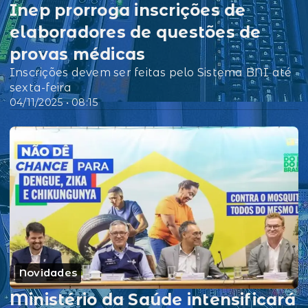
Inep prorroga inscrições de
elaboradores de questões de
provas médicas
Inscrições devem ser feitas pelo Sistema BNI até
sexta-feira
04/11/2025 • 08:15
Novidades
Ministério da Saúde intensificará