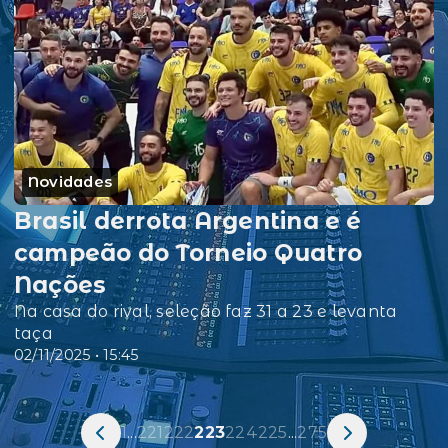
Novidades
Brasil derrota Argentina e é
campeão do Torneio Quatro
Nações
Na casa do rival, seleção faz 31 a 23 e levanta
taça
02/11/2025 • 15:45
1
...
221
222
223
224
225
...
275