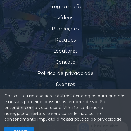
Programação
Vídeos
Promoções
Recados
Locutores
Contato
Política de privacidade
Eventos
Notícias
Nosso site usa cookies e outras tecnologias para que nós
e nossos parceiros possamos lembrar de você e
Chat
entender como você usa o site. Ao continuar a
navegação neste site será considerado como
Peça sua música
consentimento implícito à nossa
política de privacidade
.
Todos os direitos reservados.
Chat ao vivo
00:00 - 05:00
Com a tecnologia
Online:
0