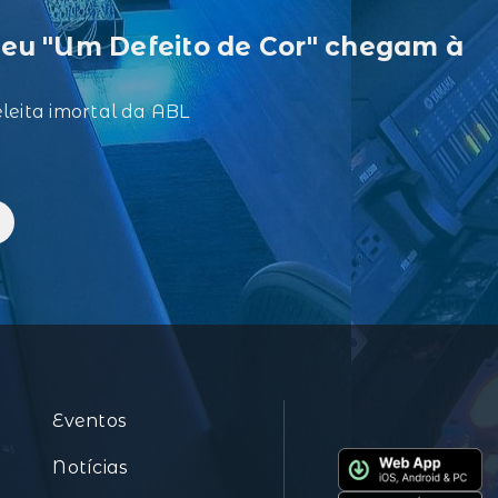
eu "Um Defeito de Cor" chegam à
eleita imortal da ABL
Eventos
Notícias