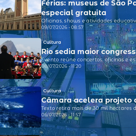
Férias: museus de São 
especial gratuita
Oficinas, shows e atividades educat
09/07/2026 • 08:57
Cultura
Rio sedia maior congres
Evento reúne concertos, oficinas e es
08/07/2026 • 11:20
Cultura
Câmara acelera projeto 
Texto retira mais de 30 mil hectares
06/07/2026 • 11:57