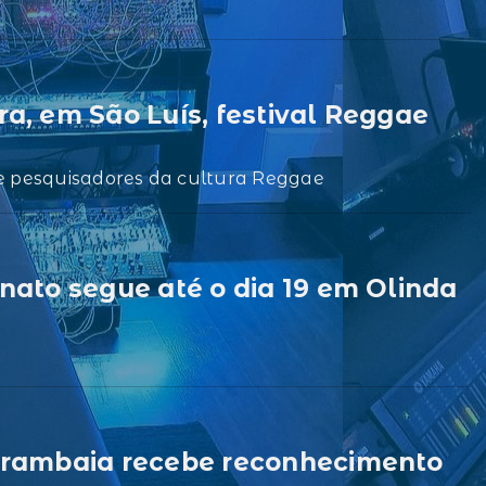
a, em São Luís, festival Reggae
s e pesquisadores da cultura Reggae
nato segue até o dia 19 em Olinda
Marambaia recebe reconhecimento