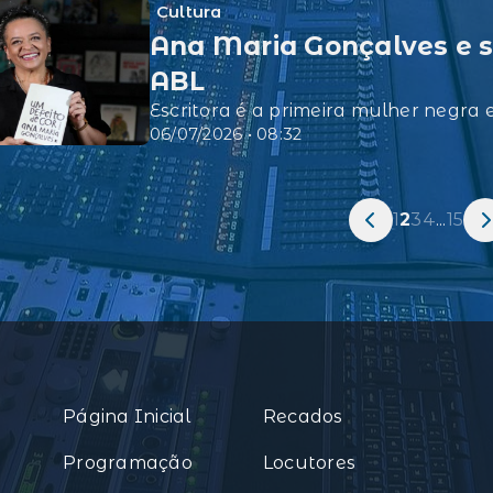
Cultura
Ana Maria Gonçalves e s
ABL
Escritora é a primeira mulher negra 
06/07/2026 • 08:32
1
2
3
4
...
15
Página Inicial
Recados
Programação
Locutores