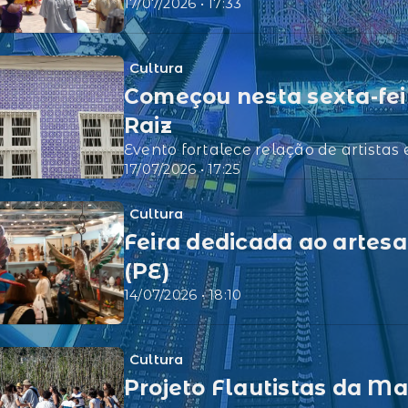
17/07/2026 • 17:33
Cultura
Começou nesta sexta-feir
Raiz
Evento fortalece relação de artista
17/07/2026 • 17:25
Cultura
Feira dedicada ao artesa
(PE)
14/07/2026 • 18:10
Cultura
Projeto Flautistas da 