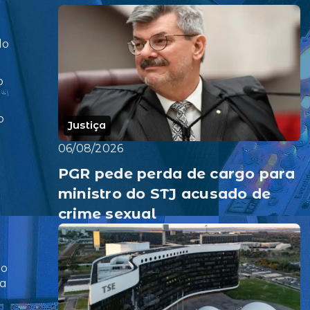
do
o
o
Justiça
06/08/2026
PGR pede perda de cargo para
ministro do STJ acusado de
crime sexual
ão
na