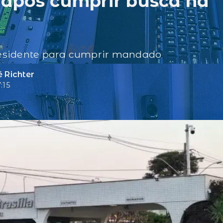
 após cumprir busca na
residente para cumprir mandado
 Richter
:15