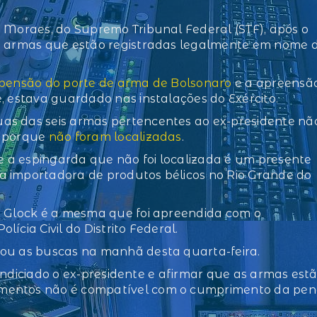
e Moraes, do Supremo Tribunal Federal (STF), após o
as armas que estão registradas legalmente em nome 
pensão do porte de arma de Bolsonaro
e a apreensã
, estava guardado nas instalações do Exército.
as das seis armas pertencentes ao ex-presidente nã
, porque
não foram localizadas
.
 a espingarda que não foi localizada é um presente
a importadora de produtos bélicos no Rio Grande do
a Glock é a mesma que foi apreendida com o
ícia Civil do Distrito Federal.
nou as buscas na manhã desta quarta-feira.
r indiciado o ex-presidente e afirmar que as armas est
amentos não é compatível com o cumprimento da pe