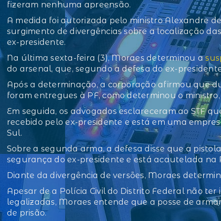
fizeram nenhuma apreensão.
A medida foi autorizada pelo ministro Alexandre d
surgimento de divergências sobre a localização d
ex-presidente.
Na última sexta-feira (3), Moraes determinou a
sus
do arsenal, que, segundo a defesa do ex-presidente
Após a determinação, a corporação afirmou que du
foram entregues à PF, como determinou o ministro
Em seguida, os advogados esclareceram ao STF que
recebido pelo ex-presidente e está em uma empres
Sul.
Sobre a segunda arma, a defesa disse que a pistol
segurança do ex-presidente e está acautelada na Pol
Diante da divergência de versões, Moraes determi
Apesar de a Polícia Civil do Distrito Federal não te
legalizadas, Moraes entende que a posse de arm
de prisão.