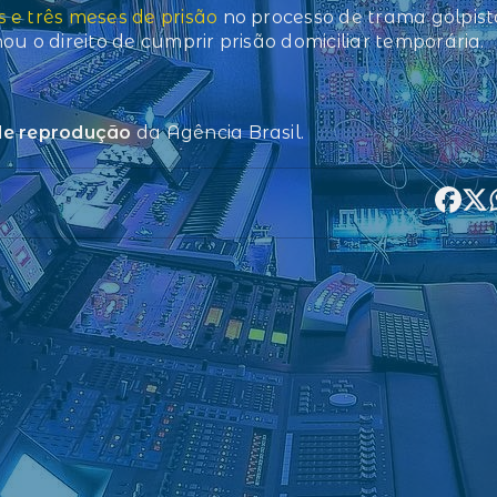
 e três meses de prisão
no processo de trama golpist
u o direito de cumprir prisão domiciliar temporária.
 de reprodução
da Agência Brasil.