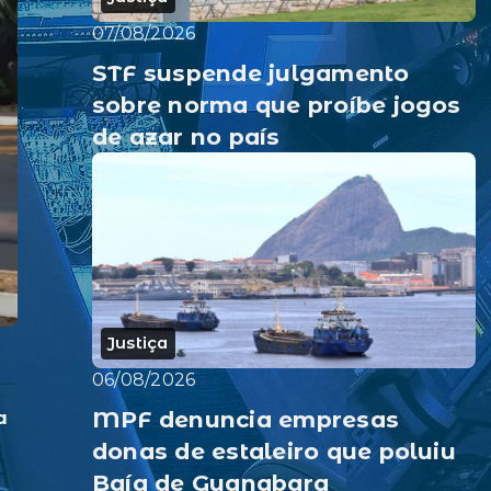
07/08/2026
STF suspende julgamento
sobre norma que proíbe jogos
de azar no país
Justiça
06/08/2026
MPF denuncia empresas
a
donas de estaleiro que poluiu
Baía de Guanabara