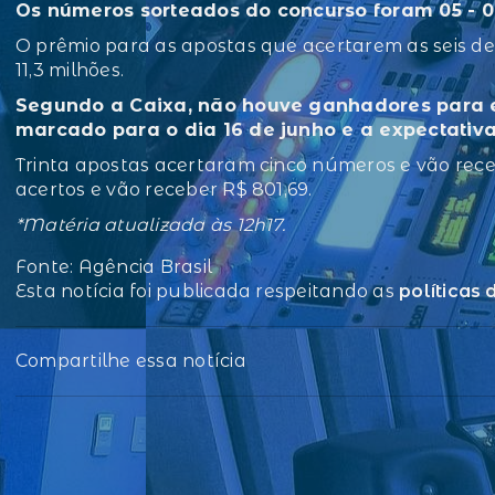
Os números sorteados do concurso foram 05 - 06 -
O prêmio para as apostas que acertarem as seis 
11,3 milhões.
Segundo a Caixa, não houve ganhadores para e
marcado para o dia 16 de junho e a expectativ
Trinta apostas acertaram cinco números e vão rece
acertos e vão receber R$ 801,69.
*Matéria atualizada às 12h17.
Fonte: Agência Brasil
Esta notícia foi publicada respeitando as
políticas
Compartilhe essa notícia