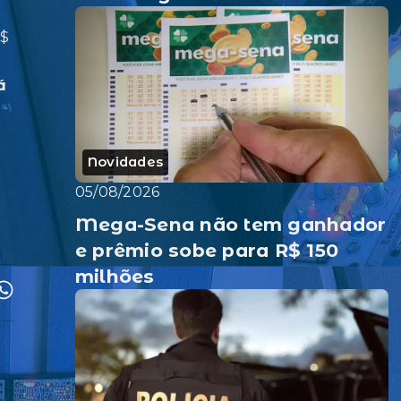
R$
á
o
Novidades
05/08/2026
Mega-Sena não tem ganhador
e prêmio sobe para R$ 150
milhões