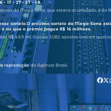
 17 - 27 - 57 - 58.
dezenas da Mega-Sena, que estava acumulado, é de 
sse sorteio.O próximo sorteio da Mega-Sena est
a é de que o prêmio pague R$ 16 milhões.
ber R$ 49,9 mil. Outras 3.082 apostas tiveram quatr
 de reprodução
da Agência Brasil.