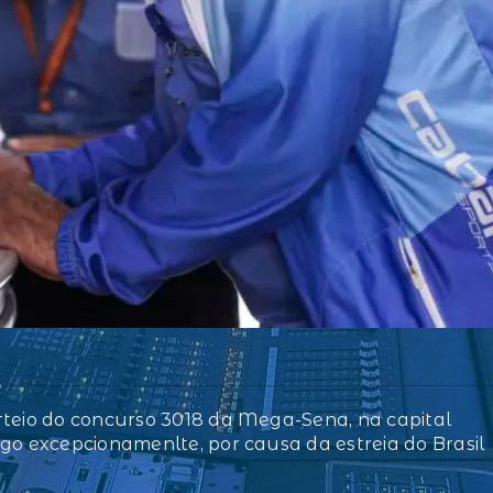
rteio do concurso 3018 da Mega-Sena, na capital
go excepcionamenlte, por causa da estreia do Brasil