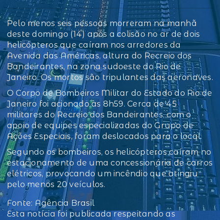
Pelo menos seis pessoas morreram na manhã
deste domingo (14) após a colisão no ar de dois
helicópteros que caíram nos arredores da
Avenida das Américas, altura do Recreio dos
Bandeirantes, na zona sudoeste do Rio de
Janeiro. Os mortos são tripulantes das aeronaves.
O Corpo de Bombeiros Militar do Estado do Rio de
Janeiro foi acionado às 8h59. Cerca de 45
militares do Recreio dos Bandeirantes, com o
apoio de equipes especializadas do Grupo de
Ações Especiais, foram deslocados para o local.
Segundo os bombeiros, os helicópteros caíram no
estacionamento de uma concessionária de carros
elétricos, provocando um incêndio que atingiu
pelo menos 20 veículos.
Fonte: Agência Brasil
Esta notícia foi publicada respeitando as