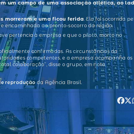
 em um campo de uma associação atlética, ao la
s morreram e uma ficou ferida
. Ela foi socorrida pe
e encaminhada ao pronto-socorro da região.
e pertencia à empresa e que o piloto, morto no
ficialmente confirmadas. As circunstâncias da
autoridades competentes, e a empresa acompanha os
tal colaboração”, disse o grupo, em nota.
 de reprodução
da Agência Brasil.