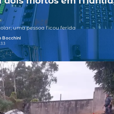
 dois mortos em Marília
olar; uma pessoa ficou ferida
 Bocchini
:33