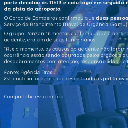
porte decolou às 11h13 e caiu logo em seguida
da pista do aeroporto.
O Corpo de Bombeiros confirmou que
duas pessoa
Serviço de Atendimento Móvel de Urgência (Samu) 
O grupo Ponzan Alimentos confirmou que a aeronav
acidente, era um de seus funcionários.
“Até o momento, as causas do acidente não foram o
ocorrência estão sendo apuradas pelos órgãos e 
desdobramentos com atenção, responsabilidade e to
Fonte: Agência Brasil
Esta notícia foi publicada respeitando as
políticas
Compartilhe essa notícia