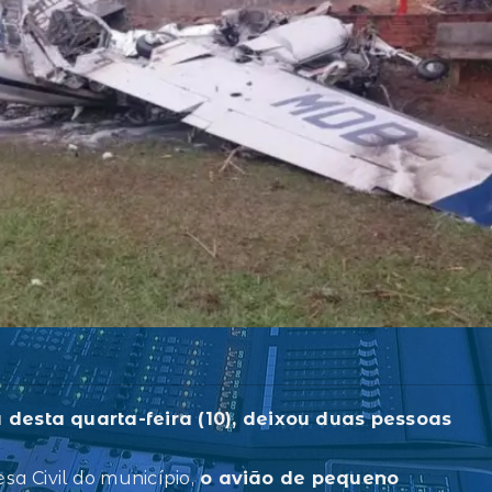
desta quarta-feira (10), deixou duas pessoas
a Civil do município,
o avião de pequeno