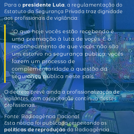
Para o
presidente Lula
, a regulamentação do
Estatuto da Segurança Privada traz dignidade
aos profissionais de vigilância:
“O que hoje vocês estão recebendo é
uma premiação à luta de vocês. É o
reconhecimento de que vocês não são
um estorvo na segurança pública; vocês
fazem um processo de
complementaridade à questão da
segurança pública neste país.”
O decreto prevê ainda a profissionalização de
vigilantes, com capacitação contínua desses
profissionais.
Fonte: Radioagência Nacional
Esta notícia foi publicada respeitando as
políticas de reprodução
da Radioagência