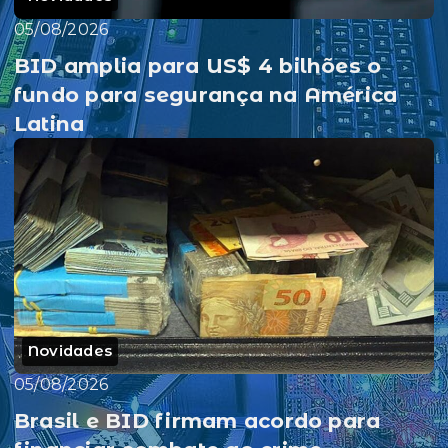
05/08/2026
BID amplia para US$ 4 bilhões o
fundo para segurança na América
Latina
Novidades
05/08/2026
Brasil e BID firmam acordo para