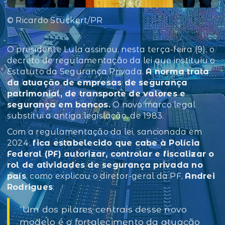
© Ricardo Stuckert/PR
O presidente Lula assinou, nesta terça-feira (9), o
decreto de regulamentação da lei que instituiu o
Estatuto da Segurança Privada.
A norma trata
da atuação de empresas de segurança
patrimonial, de transporte de valores e
segurança em bancos.
O novo marco legal
substitui a antiga legislação, de 1983.
Com a regulamentação da lei, sancionada em
2024,
fica estabelecido que cabe à Polícia
Federal (PF) autorizar, controlar e fiscalizar o
rol de atividades de segurança privada no
país
, como explicou o diretor-geral da PF,
Andrei
Rodrigues
:
“Um dos pilares centrais desse novo
modelo é o fortalecimento da atuação