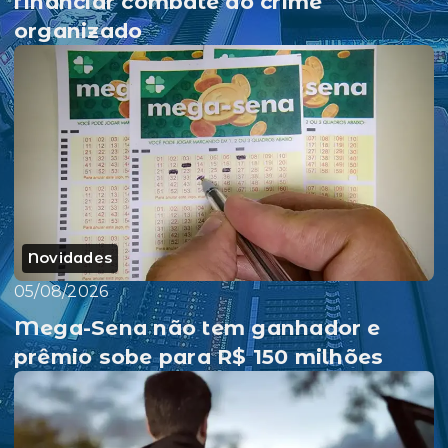
financiar combate ao crime
organizado
Novidades
05/08/2026
Mega-Sena não tem ganhador e
prêmio sobe para R$ 150 milhões