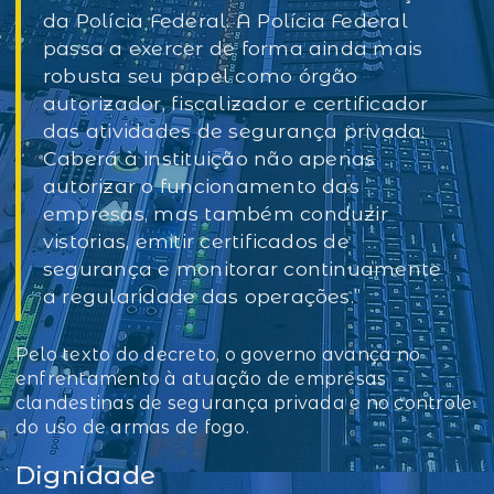
da Polícia Federal. A Polícia Federal
passa a exercer de forma ainda mais
robusta seu papel como órgão
autorizador, fiscalizador e certificador
das atividades de segurança privada.
Caberá à instituição não apenas
autorizar o funcionamento das
empresas, mas também conduzir
vistorias, emitir certificados de
segurança e monitorar continuamente
a regularidade das operações.”
Pelo texto do decreto, o governo avança no
enfrentamento à atuação de empresas
clandestinas de segurança privada e no controle
do uso de armas de fogo.
Dignidade