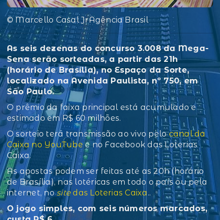
© Marcello Casal JrAgência Brasil
As seis dezenas do concurso 3.008 da Mega-
Sena serão sorteadas, a partir das 21h
(horário de Brasília), no Espaço da Sorte,
localizado na Avenida Paulista, nº 750, em
São Paulo.
O prêmio da faixa principal está acumulado e
estimado em R$ 60 milhões.
O sorteio terá transmissão ao vivo pelo
canal da
Caixa no YouTube
e no Facebook das Loterias
Caixa.
As apostas podem ser feitas até as 20h (horário
de Brasília), nas lotéricas em todo o país ou pela
internet, no
site
das Loterias Caixa
..
O jogo simples, com seis números marcados,
custa R$ 6.