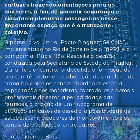
cartazes trazendo orientações para as
mulheres, a fim de garantir segurança e
cidadania plenas às passageiras nesse
importante espaço que é o transporte
coletivo.
A parceria vai unir o “Pacto Ninguém Se Cala”,
implementado no Rio de Janeiro pelo MPRJ, e a
campanha “Não é Não! Respeite a decisão”,
conduzida pela Secretaria de Estado da Mulher.
Durante o encontro, foi discutida a formação de
um comitê gestor e a elaboração de um plano de
trabalho. Entre os pontos abordados estão a
capacitação dos motoristas, cobradores e demais
profissionais do setor, a periodicidade das
reuniões, a criação de um fluxograma de
atuação em casos de assédio, a possibilidade de
estabelecer indicadores de monitoramento e os
canais de divulgação, entre outros.
Fonte: Agência Brasil