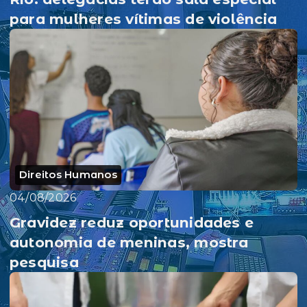
para mulheres vítimas de violência
Direitos Humanos
04/08/2026
Gravidez reduz oportunidades e
autonomia de meninas, mostra
pesquisa