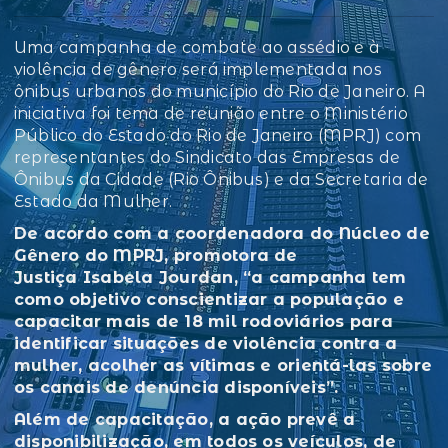
Uma campanha de combate ao assédio e à
violência de gênero será implementada nos
ônibus urbanos do município do Rio de Janeiro. A
iniciativa foi tema de reunião entre o Ministério
Público do Estado do Rio de Janeiro (MPRJ) com
representantes do Sindicato das Empresas de
Ônibus da Cidade (Rio Ônibus) e da Secretaria de
Estado da Mulher.
De acordo com a coordenadora do Núcleo de
Gênero do MPRJ, promotora de
Justiça Isabela Jourdan, “a campanha tem
como objetivo conscientizar a população e
capacitar mais de 18 mil rodoviários para
identificar situações de violência contra a
mulher, acolher as vítimas e orientá-las sobre
os canais de denúncia disponíveis”.
Além de capacitação, a ação prevê a
disponibilização, em todos os veículos, de