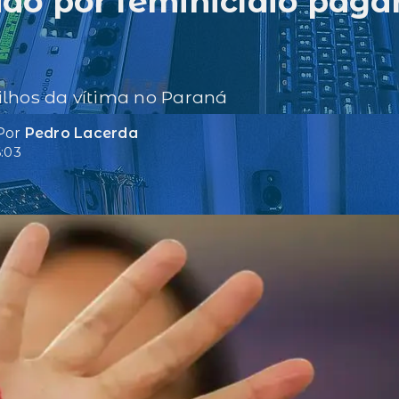
do por feminicídio paga
ilhos da vítima no Paraná
 Por
Pedro Lacerda
:03