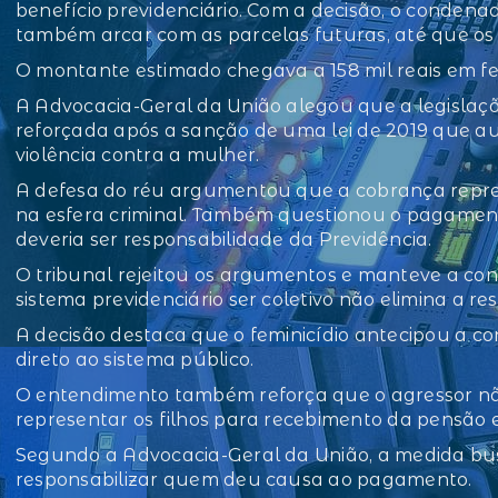
benefício previdenciário. Com a decisão, o condenad
também arcar com as parcelas futuras, até que o
O montante estimado chegava a 158 mil reais em fe
A Advocacia-Geral da União alegou que a legislaçã
reforçada após a sanção de uma lei de 2019 que au
violência contra a mulher.
A defesa do réu argumentou que a cobrança repres
na esfera criminal. Também questionou o pagament
deveria ser responsabilidade da Previdência.
O tribunal rejeitou os argumentos e manteve a co
sistema previdenciário ser coletivo não elimina a re
A decisão destaca que o feminicídio antecipou a 
direto ao sistema público.
O entendimento também reforça que o agressor não 
representar os filhos para recebimento da pensão e
Segundo a Advocacia-Geral da União, a medida busc
responsabilizar quem deu causa ao pagamento.