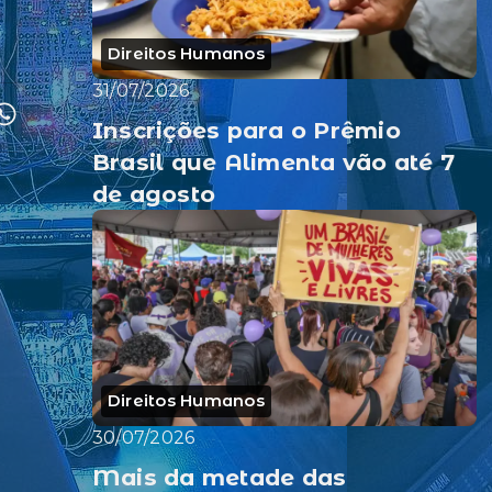
Direitos Humanos
31/07/2026
Inscrições para o Prêmio
Brasil que Alimenta vão até 7
de agosto
Direitos Humanos
30/07/2026
Mais da metade das