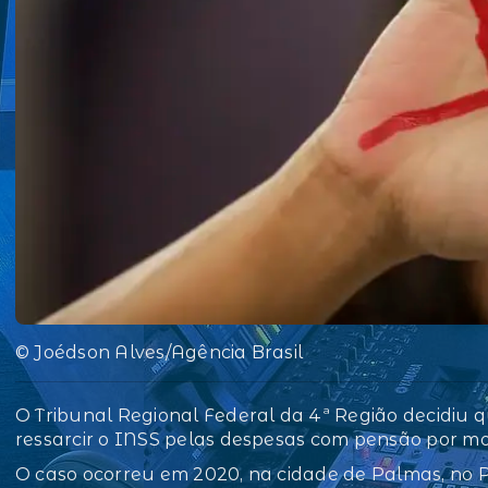
© Joédson Alves/Agência Brasil
O Tribunal Regional Federal da 4ª Região decidiu
ressarcir o INSS pelas despesas com pensão por mor
O caso ocorreu em 2020, na cidade de Palmas, no Pa