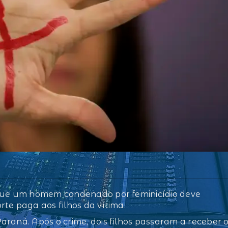
 que um homem condenado por feminicídio deve
te paga aos filhos da vítima.
raná. Após o crime, dois filhos passaram a receber 