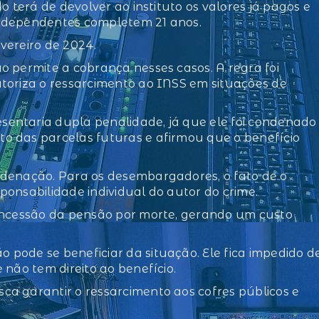
o terá de devolver ao instituto os valores já pagos e
s dependentes completem 21 anos.
vereiro de 2024.
o permite a cobrança nesses casos. A regra foi
toriza o ressarcimento ao INSS em situações de
entaria dupla penalidade, já que ele foi condenado
o das parcelas futuras e afirmou que o benefício
ndenação. Para os desembargadores, o fato de o
sponsabilidade individual do autor do crime.
concessão da pensão por morte, gerando um custo
pode se beneficiar da situação. Ele fica impedido d
 não tem direito ao benefício.
a garantir o ressarcimento aos cofres públicos e