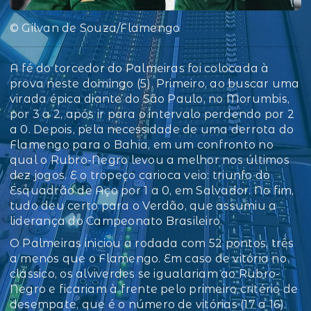
© Gilvan de Souza/Flamengo
A fé do torcedor do Palmeiras foi colocada à
prova neste domingo (5). Primeiro, ao buscar uma
virada épica diante do São Paulo, no Morumbis,
por 3 a 2, após ir para o intervalo perdendo por 2
a 0. Depois, pela necessidade de uma derrota do
Flamengo para o Bahia, em um confronto no
qual o Rubro-Negro levou a melhor nos últimos
dez jogos. E o tropeço carioca veio: triunfo do
Esquadrão de Aço por 1 a 0, em Salvador. No fim,
tudo deu certo para o Verdão, que assumiu a
liderança do Campeonato Brasileiro.
O Palmeiras iniciou a rodada com 52 pontos, três
a menos que o Flamengo. Em caso de vitória no
clássico, os alviverdes se igualariam ao Rubro-
Negro e ficariam à frente pelo primeiro critério de
desempate, que é o número de vitórias (17 a 16).