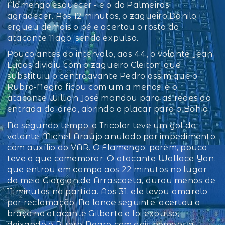
Flamengo esquecer - e o do Palmeiras
agradecer. Aos 12 minutos, o zagueiro Danilo
ergueu demais o pé e acertou o rosto do
atacante Tiago, sendo expulso.
Pouco antes do intervalo, aos 44, o volante Jean
Lucas dividiu com o zagueiro Cleiton, que
substituiu o centroavante Pedro assim que o
Rubro-Negro ficou com um a menos, e o
atacante Willian José mandou para as redes da
entrada da área, abrindo o placar para o Bahia.
No segundo tempo, o Tricolor teve um gol do
volante Michel Araújo anulado por impedimento,
com auxílio do VAR. O Flamengo, porém, pouco
teve o que comemorar. O atacante Wallace Yan,
que entrou em campo aos 22 minutos no lugar
do meia Giorgian de Arrascaeta, durou menos de
11 minutos na partida. Aos 31, ele levou amarelo
por reclamação. No lance seguinte, acertou o
braço no atacante Gilberto e foi expulso,
deixando o Rubro-Negro com dois homens a