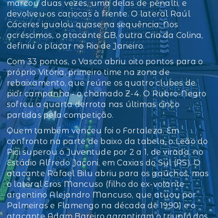
marcou duas vezes, uma delas de pênalti, e
devolveu os cariocas à frente. O lateral Raúl
Cáceres igualou quase na sequência. Nos
acréscimos, o atacante GB, outra Cria da Colina,
definiu o placar no Rio de Janeiro.
Com 33 pontos, o Vasco abriu oito pontos para o
próprio Vitória, primeiro time na zona de
rebaixamento, que reúne os quatro clubes de
pior campanha - o chamado Z-4. O Rubro-Negro
sofreu a quarta derrota nas últimas cinco
partidas pela competição.
Quem também venceu foi o Fortaleza. Em
confronto na parte de baixo da tabela, o Leão do
Pici superou o Juventude por 2 a 1, de virada, no
Estádio Alfredo Jaconi, em Caxias do Sul (RS). O
atacante Rafael Bilu abriu para os gaúchos, mas
o lateral Eros Mancuso (filho do ex-volante
argentino Alejandro Mancuso, que atuou por
Palmeiras e Flamengo na década de 1990) e o
atacante Adam Bareiro garantiram o triunfo dos