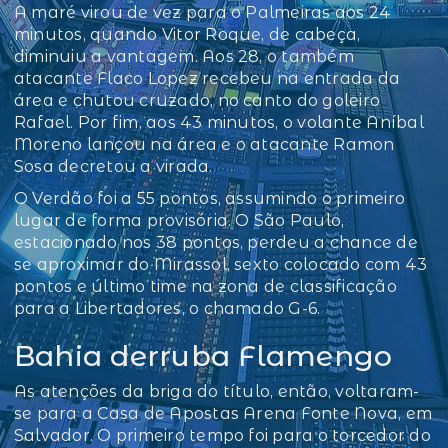
A maré virou de vez para o Palmeiras aos 24
minutos, quando Vitor Roque, de cabeça,
diminuiu a vantagem. Aos 28, o também
atacante Flaco Lopez recebeu na entrada da
área e chutou cruzado, no canto do goleiro
Rafael. Por fim, aos 43 minutos, o volante Aníbal
Moreno lançou na área e o atacante Ramon
Sosa decretou a virada.
O Verdão foi a 55 pontos, assumindo o primeiro
lugar de forma provisória. O São Paulo,
estacionado nos 38 pontos, perdeu a chance de
se aproximar do Mirassol, sexto colocado com 43
pontos e último time na zona de classificação
para a Libertadores, o chamado G-6.
Bahia derruba Flamengo
As atenções da briga do título, então, voltaram-
se para a Casa de Apostas Arena Fonte Nova, em
Salvador. O primeiro tempo foi para o torcedor do