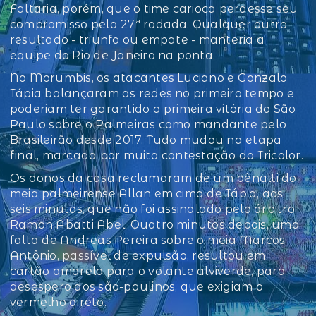
Faltaria, porém, que o time carioca perdesse seu
compromisso pela 27ª rodada. Qualquer outro
resultado - triunfo ou empate - manteria a
equipe do Rio de Janeiro na ponta.
No Morumbis, os atacantes Luciano e Gonzalo
Tápia balançaram as redes no primeiro tempo e
poderiam ter garantido a primeira vitória do São
Paulo sobre o Palmeiras como mandante pelo
Brasileirão desde 2017. Tudo mudou na etapa
final, marcada por muita contestação do Tricolor.
Os donos da casa reclamaram de um pênalti do
meia palmeirense Allan em cima de Tápia, aos
seis minutos, que não foi assinalado pelo árbitro
Ramon Abatti Abel. Quatro minutos depois, uma
falta de Andreas Pereira sobre o meia Marcos
Antônio, passível de expulsão, resultou em
cartão amarelo para o volante alviverde, para
desespero dos são-paulinos, que exigiam o
vermelho direto.