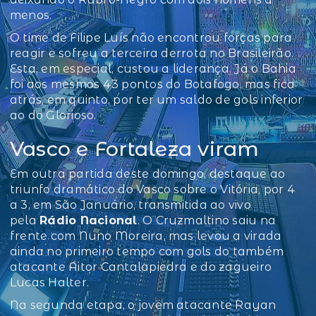
menos.
O time de Filipe Luís não encontrou forças para
reagir e sofreu a terceira derrota no Brasileirão.
Esta, em especial, custou a liderança. Já o Bahia
foi aos mesmos 43 pontos do Botafogo, mas fica
atrás, em quinto, por ter um saldo de gols inferior
ao do Glorioso.
Vasco e Fortaleza viram
Em outra partida deste domingo, destaque ao
triunfo dramático do Vasco sobre o Vitória, por 4
a 3, em São Januário, transmitida ao vivo
pela
Rádio Nacional
. O Cruzmaltino saiu na
frente com Nuno Moreira, mas levou a virada
ainda no primeiro tempo com gols do também
atacante Aitor Cantalapiedra e do zagueiro
Lucas Halter.
Na segunda etapa, o jovem atacante Rayan