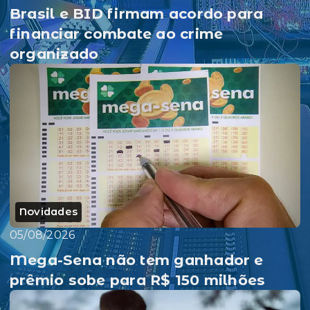
Brasil e BID firmam acordo para
financiar combate ao crime
organizado
Novidades
05/08/2026
Mega-Sena não tem ganhador e
prêmio sobe para R$ 150 milhões