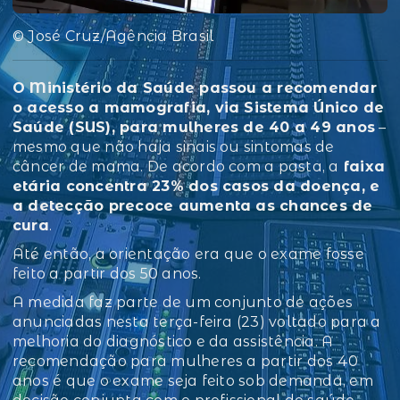
© José Cruz/Agência Brasil
O Ministério da Saúde passou a recomendar
o acesso a mamografia, via Sistema Único de
Saúde (SUS), para mulheres de 40 a 49 anos
–
mesmo que não haja sinais ou sintomas de
câncer de mama. De acordo com a pasta, a
faixa
etária concentra 23% dos casos da doença, e
a detecção precoce aumenta as chances de
cura
.
Até então, a orientação era que o exame fosse
feito a partir dos 50 anos.
A medida faz parte de um conjunto de ações
anunciadas nesta terça-feira (23) voltado para a
melhoria do diagnóstico e da assistência. A
recomendação para mulheres a partir dos 40
anos é que o exame seja feito sob demanda, em