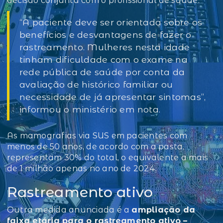
decisão conjunta com o profissional de saúde.
“A paciente deve ser orientada sobre os
benefícios e desvantagens de fazer o
rastreamento. Mulheres nesta idade
tinham dificuldade com o exame na
rede pública de saúde por conta da
avaliação de histórico familiar ou
necessidade de já apresentar sintomas”,
informou o ministério em nota.
As mamografias via SUS em pacientes com
menos de 50 anos, de acordo com a pasta,
representam 30% do total, o equivalente a mais
de 1 milhão apenas no ano de 2024.
Rastreamento ativo
Outra medida anunciada é a
ampliação da
faixa etária para o rastreamento ativo –