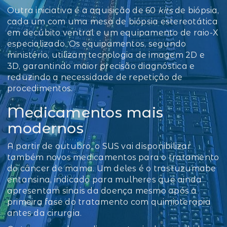
Outra iniciativa é a aquisição de 60
kits
de biópsia,
cada um com uma mesa de biópsia estereotática
em decúbito ventral e um equipamento de raio-X
especializado. Os equipamentos, segundo
ministério, utilizam tecnologia de imagem 2D e
3D, garantindo maior precisão diagnóstica e
reduzindo a necessidade de repetição de
procedimentos.
Medicamentos mais
modernos
A partir de outubro, o SUS vai disponibilizar
também novos medicamentos para o tratamento
do câncer de mama. Um deles é o trastuzumabe
entansina, indicado para mulheres que ainda
apresentam sinais da doença mesmo após a
primeira fase do tratamento com quimioterapia
antes da cirurgia.