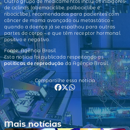
Outro grupo de medicamentos inclui os inibidores
de ciclinas (abemaciclibe, palbociclibe e
ribociclibe), recomendados para pacientes com
câncer de mama avançado ou metastático –
quando a doença já se espalhou para outras
partes do corpo – e que têm receptor hormonal
positivo e negativo.
Fonte: Agência Brasil
Esta notícia foi publicada respeitando as
políticas de reprodução
da Agência Brasil.
Compartilhe essa notícia
Mais notícias