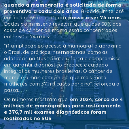
quando a mamografia é solicitada de forma
preventiva a cada dois anos
. A idade limite, até
então, era 69 anos. Agora,
passa a ser 74 anos
.
Dados do ministério revelam que quase 60% dos
casos de câncer de mama estão concentrados
entre 50 e 74 anos.
“A ampliação do acesso à mamografia aproxima
o Brasil de práticas internacionais, como as
adotadas na Austrália, e reforça o compromisso
em garantir diagnóstico precoce e cuidado
integral às mulheres brasileiras. O câncer de
mama é o mais comum e o que mais mata
mulheres, com 37 mil casos por ano”, reforçou a
pasta.
Os números mostram que,
em 2024, cerca de 4
milhões de mamografias para rastreamento
e 376,7 mil exames diagnósticos foram
realizados no SUS
.