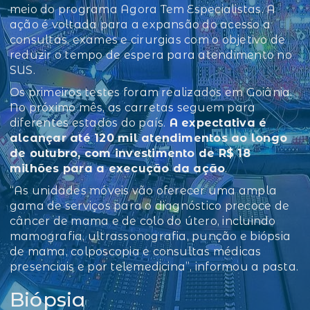
meio do programa Agora Tem Especialistas. A
ação é voltada para a expansão do acesso a
consultas, exames e cirurgias com o objetivo de
reduzir o tempo de espera para atendimento no
SUS.
Os primeiros testes foram realizados em Goiânia.
No próximo mês, as carretas seguem para
diferentes estados do país.
A expectativa é
alcançar até 120 mil atendimentos ao longo
de outubro, com investimento de R$ 18
milhões para a execução da ação
.
“As unidades móveis vão oferecer uma ampla
gama de serviços para o diagnóstico precoce de
câncer de mama e de colo do útero, incluindo
mamografia, ultrassonografia, punção e biópsia
de mama, colposcopia e consultas médicas
presenciais e por telemedicina”, informou a pasta.
Biópsia