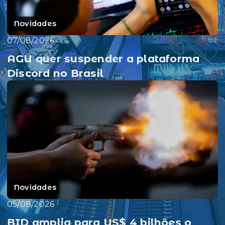
Novidades
07/08/2026
AGU quer suspender a plataforma
Discord no Brasil
Novidades
05/08/2026
BID amplia para US$ 4 bilhões o