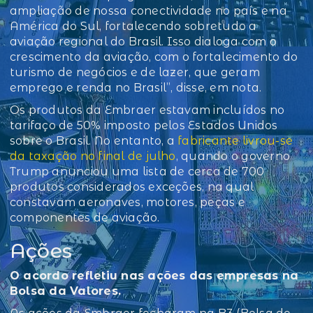
ampliação de nossa conectividade no país e na
América do Sul, fortalecendo sobretudo a
aviação regional do Brasil. Isso dialoga com o
crescimento da aviação, com o fortalecimento do
turismo de negócios e de lazer, que geram
emprego e renda no Brasil”, disse, em nota.
Os produtos da Embraer estavam incluídos no
tarifaço de 50% imposto pelos Estados Unidos
sobre o Brasil. No entanto, a
fabricante livrou-se
da taxação no final de julho
, quando o governo
Trump anunciou uma lista de cerca de 700
produtos considerados exceções, na qual
constavam aeronaves, motores, peças e
componentes de aviação.
Ações
O acordo refletiu nas ações das empresas na
Bolsa da Valores.