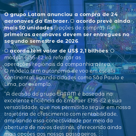
O grupo Latam anunciou a compra de 24
aeronaves da Embraer.
O
acordo prevê ainda
mais 50 unidades
(opções de compra). As
primeiras aeronaves devem ser entregues no
segundo semestre de 2026
.
O
acordo tem valor de US$ 2,1 bilhões
. O
modelo E195-E2 irá reforçar as
operações regionais da companhia aérea.
O modelo tem autonomia de voo em escala
continental, ligando cidades como São Paulo e
Lima, por exemplo.
“A decisão do grupo LATAM é baseada na
excelente eficiência do Embraer E195-E2 e sua
versatilidade, que nos permitirão seguir em nossa
trajetória de crescimento com rentabilidade,
ampliando essa conectividade por meio da
abertura de novos destinos, oferecendo ainda
mais opções aos nossos passageiros,