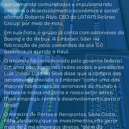
aproximando comunidades e impulsionando
também o desenvolvimento econômico e social”,
afirmou Roberto Alvo, CEO do LATAM Airlines
Group, por meio de nota.
Em sua frota, o grupo já conta com aeronaves da
Boeing e da Airbus. A Embraer, líder na
fabricação de jatos comerciais de até 150
assentos, já atende a Azul.
O anúncio foi comemorado pelo governo federal.
Em uma postagem nas redes sociais, o presidente
Luiz Inácio Lula da Silva disse que a compra das
aeronaves consolida a Embraer "como uma das
maiores fabricantes de aeronaves do mundo e
fortalece nossa indústria e nosso setor aéreo.
Mais emprego, renda e desenvolvimento para o
Brasil".
O ministro de Portos e Aeroportos, Silvio Costa
Filho, destacou que os investimentos irão gerar
mais de 2 mil empregos diretos, "além da