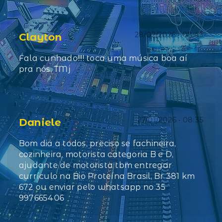
28/02/2026 • 08:43
Clayton
Fala cunhado!!!! toca uma música boa aí
pra nós, TMj
27/01/2026 • 08:35
Daniele
Bom dia a todos, preciso se fachineira,
cozinheira, motorista categoria B e D,
ajudante de motorista tbm entregar
currículo na Bio Proteína Brasil, Br 381 km
672 ou enviar pelo whatsapp no 35
997665406