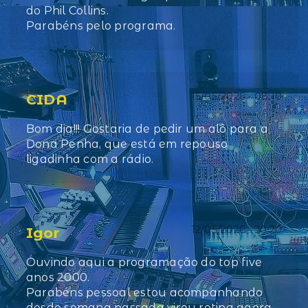
do Phil Collins.
Parabéns pelo programa.
15/05/2026 • 08:10
CIDA
Bom dia!!! Gostaria de pedir um alô para a
Dona Penha, que está em repouso
ligadinha com a rádio.
12/05/2026 • 20:20
Igor
Ouvindo aqui a programação do top five
anos 2000.
Parabéns pessoal estou acompanhando
desde semana passada virou rotina agora