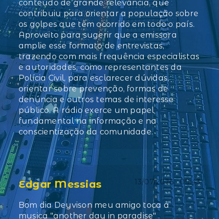
conteúdo de grande relevância, que
contribuiu para orientar a população sobre
os golpes que têm ocorrido em todo o país.
Aproveito para sugerir que a emissora
amplie esse formato de entrevistas,
trazendo com mais frequência especialistas
e autoridades, como representantes da
Polícia Civil, para esclarecer dúvidas,
orientar sobre prevenção, formas de
denúncia e outros temas de interesse
público. A rádio exerce um papel
fundamental na informação e na
conscientização da comunidade.
13/07/2026 • 09:43
Edgar Messias
Bom dia Deyvison meu amigo toca a
musica "another day in paradise"