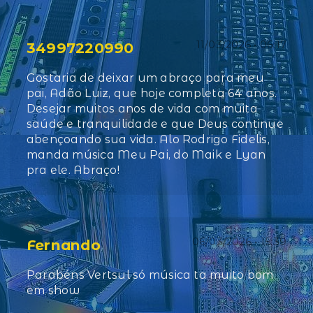
11/03/2026 • 06:17
34997220990
Gostaria de deixar um abraço para meu
pai, Adão Luiz, que hoje completa 64 anos.
Desejar muitos anos de vida com muita
saúde e tranquilidade e que Deus continue
abençoando sua vida. Alo Rodrigo Fidelis,
manda música Meu Pai, do Maik e Lyan
pra ele. Abraço!
06/03/2026 • 15:39
Fernando
Parabéns Vertsul só música ta muito bom
em show