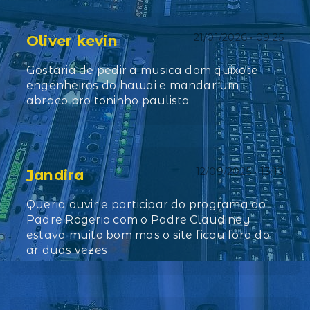
21/01/2026 • 09:25
Oliver kevin
Gostaria de pedir a musica dom quixote
engenheiros do hawai e mandar um
abraco pro toninho paulista
12/09/2025 • 13:13
Jandira
Queria ouvir e participar do programa do
Padre Rogerio com o Padre Claudiney
estava muito bom mas o site ficou fora do
ar duas vezes