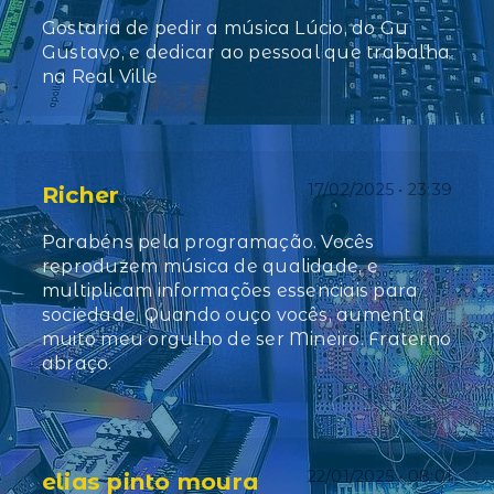
Gostaria de pedir a música Lúcio, do Gu
Gustavo, e dedicar ao pessoal que trabalha
na Real Ville
17/02/2025 • 23:39
Richer
Parabéns pela programação. Vocês
reproduzem música de qualidade, e
multiplicam informações essenciais para
sociedade. Quando ouço vocês, aumenta
muito meu orgulho de ser Mineiro. Fraterno
abraço.
22/01/2025 • 08:01
elias pinto moura