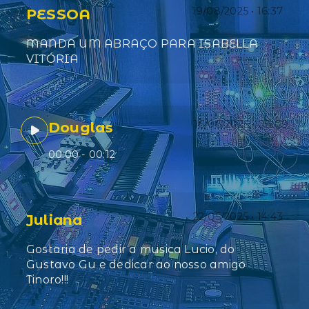
19/08/2025 • 16:37
PESSOA
MANDA UM ABRAÇO PARA ISABELLA
VITÓRIA
16/06/2025 • 08:09
Douglas
00:00
- 00:12
22/05/2025 • 14:43
Juliana
Gostaria de pedir a musica Lucio, do
Gustavo Gu e dedicar ao nosso amigo
Tinoro!!!