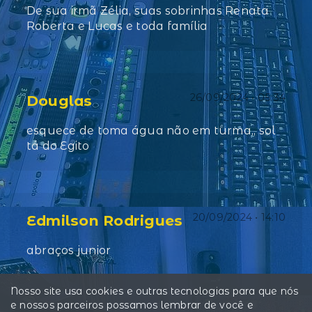
De sua irmã Zélia, suas sobrinhas Renata
Roberta e Lucas e toda família
26/09/2024 • 05:34
Douglas
esquece de toma água não em turma,, sol
tá do Egito
20/09/2024 • 14:10
Edmilson Rodrigues
abraços junior
Nosso site usa cookies e outras tecnologias para que nós
e nossos parceiros possamos lembrar de você e