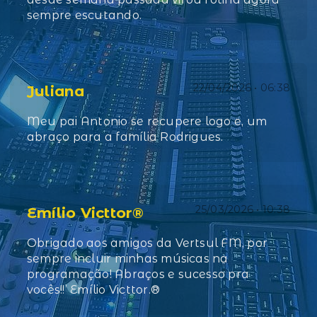
sempre escutando.
22/04/2026 • 06:38
Juliana
Meu pai Antonio se recupere logo e, um
abraço para a família Rodrigues.
25/03/2026 • 10:38
Emílio Victtor®️
Obrigado aos amigos da Vertsul FM, por
sempre incluir minhas músicas na
programação! Abraços e sucesso pra
vocês!!’ Emílio Victtor.®️