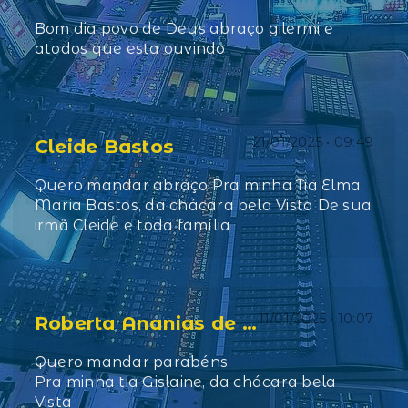
Bom dia povo de Deus abraço gilermi e
atodos que esta ouvindo
21/01/2025 • 09:49
Cleide Bastos
Quero mandar abraço Pra minha Tia Elma
Maria Bastos, da chácara bela Vista De sua
irmã Cleide e toda família
11/01/2025 • 10:07
Roberta Ananias de Carvalho
Quero mandar parabéns
Pra minha tia Gislaine, da chácara bela
Vista