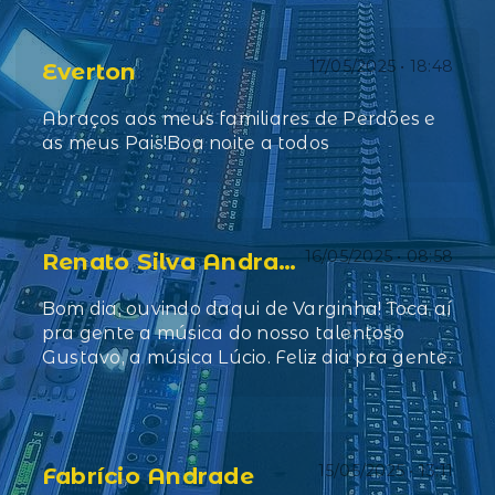
17/05/2025 • 18:48
Everton
Abraços aos meus familiares de Perdões e
as meus Pais!Boa noite a todos
16/05/2025 • 08:58
Renato Silva Andrade
Bom dia, ouvindo daqui de Varginha! Toca aí
pra gente a música do nosso talentoso
Gustavo, a música Lúcio. Feliz dia pra gente.
15/05/2025 • 13:11
Fabrício Andrade